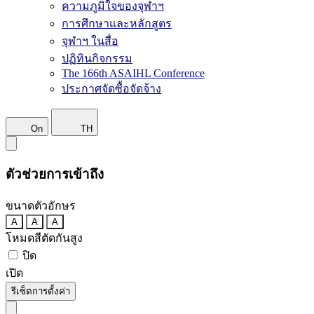
ความภูมิใจของจุฬาฯ
การศึกษาและหลักสูตร
จุฬาฯ ในสื่อ
ปฏิทินกิจกรรม
The 166th ASAIHL Conference
ประกาศจัดซื้อจัดจ้าง
On
TH
ตัวช่วยการเข้าถึง
ขนาดตัวอักษร
A
A
A
โหมดสีตัดกันสูง
ปิด
เปิด
รีเซ็ตการตั้งค่า