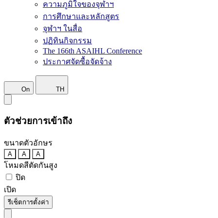
ความภูมิใจของจุฬาฯ
การศึกษาและหลักสูตร
จุฬาฯ ในสื่อ
ปฏิทินกิจกรรม
The 166th ASAIHL Conference
ประกาศจัดซื้อจัดจ้าง
On
TH
ตัวช่วยการเข้าถึง
ขนาดตัวอักษร
A
A
A
โหมดสีตัดกันสูง
ปิด
เปิด
รีเซ็ตการตั้งค่า