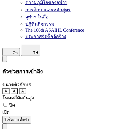
ความภูมิใจของจุฬาฯ
การศึกษาและหลักสูตร
จุฬาฯ ในสื่อ
ปฏิทินกิจกรรม
The 166th ASAIHL Conference
ประกาศจัดซื้อจัดจ้าง
On
TH
ตัวช่วยการเข้าถึง
ขนาดตัวอักษร
A
A
A
โหมดสีตัดกันสูง
ปิด
เปิด
รีเซ็ตการตั้งค่า