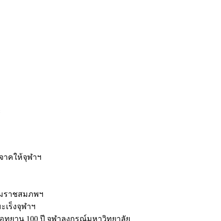
ะ
ิจาคให้จุฬาฯ
รมราชสมภพฯ
มะเร็งจุฬาฯ
ุทยาน 100 ปี จุฬาลงกรณ์มหาวิทยาลัย