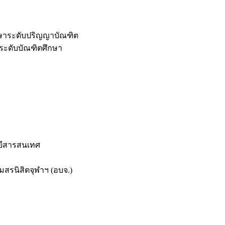
กษาระดับปริญญาบัณฑิต
ระดับบัณฑิตศึกษา
ยีสารสนเทศ
สรนิสิตจุฬาฯ (อบจ.)