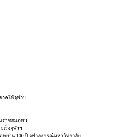
ะ
ิจาคให้จุฬาฯ
รมราชสมภพฯ
มะเร็งจุฬาฯ
ุทยาน 100 ปี จุฬาลงกรณ์มหาวิทยาลัย