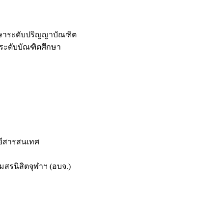
กษาระดับปริญญาบัณฑิต
ระดับบัณฑิตศึกษา
ยีสารสนเทศ
สรนิสิตจุฬาฯ (อบจ.)