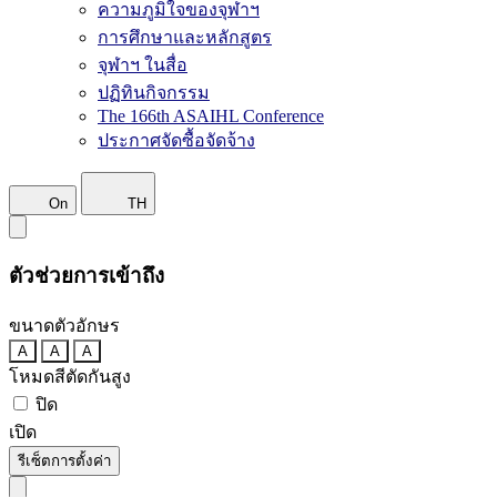
ความภูมิใจของจุฬาฯ
การศึกษาและหลักสูตร
จุฬาฯ ในสื่อ
ปฏิทินกิจกรรม
The 166th ASAIHL Conference
ประกาศจัดซื้อจัดจ้าง
On
TH
ตัวช่วยการเข้าถึง
ขนาดตัวอักษร
A
A
A
โหมดสีตัดกันสูง
ปิด
เปิด
รีเซ็ตการตั้งค่า