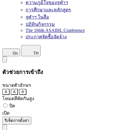
ความภูมิใจของจุฬาฯ
การศึกษาและหลักสูตร
จุฬาฯ ในสื่อ
ปฏิทินกิจกรรม
The 166th ASAIHL Conference
ประกาศจัดซื้อจัดจ้าง
On
TH
ตัวช่วยการเข้าถึง
ขนาดตัวอักษร
A
A
A
โหมดสีตัดกันสูง
ปิด
เปิด
รีเซ็ตการตั้งค่า