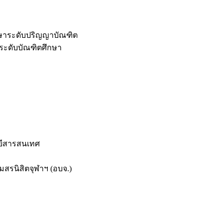
กษาระดับปริญญาบัณฑิต
ระดับบัณฑิตศึกษา
ยีสารสนเทศ
สรนิสิตจุฬาฯ (อบจ.)