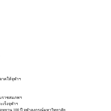
ะ
ิจาคให้จุฬาฯ
รมราชสมภพฯ
มะเร็งจุฬาฯ
ุทยาน 100 ปี จุฬาลงกรณ์มหาวิทยาลัย