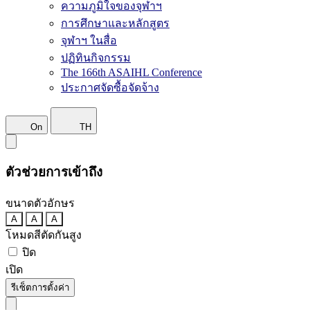
ความภูมิใจของจุฬาฯ
การศึกษาและหลักสูตร
จุฬาฯ ในสื่อ
ปฏิทินกิจกรรม
The 166th ASAIHL Conference
ประกาศจัดซื้อจัดจ้าง
On
TH
ตัวช่วยการเข้าถึง
ขนาดตัวอักษร
A
A
A
โหมดสีตัดกันสูง
ปิด
เปิด
รีเซ็ตการตั้งค่า