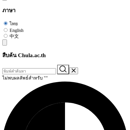
ภาษา
ไทย
English
中文
สืบค้น Chula.ac.th
ไม่พบผลลัพธ์สำหรับ "
"