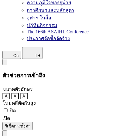
ความภูมิใจของจุฬาฯ
การศึกษาและหลักสูตร
จุฬาฯ ในสื่อ
ปฏิทินกิจกรรม
The 166th ASAIHL Conference
ประกาศจัดซื้อจัดจ้าง
On
TH
ตัวช่วยการเข้าถึง
ขนาดตัวอักษร
A
A
A
โหมดสีตัดกันสูง
ปิด
เปิด
รีเซ็ตการตั้งค่า