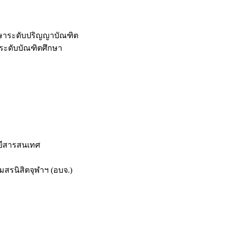
กษาระดับปริญญาบัณฑิต
ระดับบัณฑิตศึกษา
ยีสารสนเทศ
สรนิสิตจุฬาฯ (อบจ.)