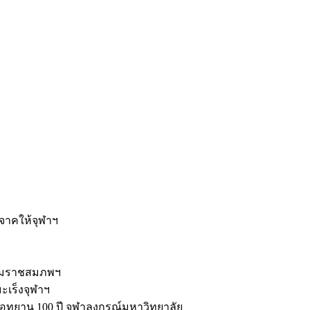
ะ
ิจาคให้จุฬาฯ
รมราชสมภพฯ
มะเร็งจุฬาฯ
ุทยาน 100 ปี จุฬาลงกรณ์มหาวิทยาลัย