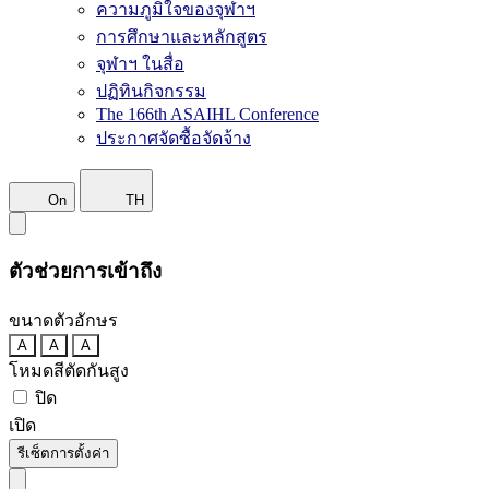
ความภูมิใจของจุฬาฯ
การศึกษาและหลักสูตร
จุฬาฯ ในสื่อ
ปฏิทินกิจกรรม
The 166th ASAIHL Conference
ประกาศจัดซื้อจัดจ้าง
On
TH
ตัวช่วยการเข้าถึง
ขนาดตัวอักษร
A
A
A
โหมดสีตัดกันสูง
ปิด
เปิด
รีเซ็ตการตั้งค่า