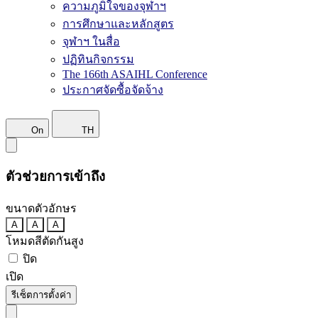
ความภูมิใจของจุฬาฯ
การศึกษาและหลักสูตร
จุฬาฯ ในสื่อ
ปฏิทินกิจกรรม
The 166th ASAIHL Conference
ประกาศจัดซื้อจัดจ้าง
On
TH
ตัวช่วยการเข้าถึง
ขนาดตัวอักษร
A
A
A
โหมดสีตัดกันสูง
ปิด
เปิด
รีเซ็ตการตั้งค่า