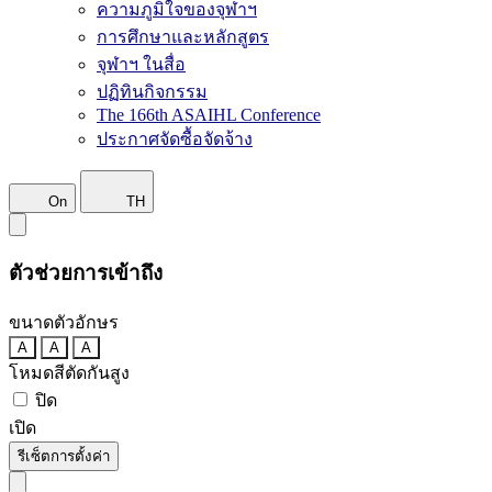
ความภูมิใจของจุฬาฯ
การศึกษาและหลักสูตร
จุฬาฯ ในสื่อ
ปฏิทินกิจกรรม
The 166th ASAIHL Conference
ประกาศจัดซื้อจัดจ้าง
On
TH
ตัวช่วยการเข้าถึง
ขนาดตัวอักษร
A
A
A
โหมดสีตัดกันสูง
ปิด
เปิด
รีเซ็ตการตั้งค่า