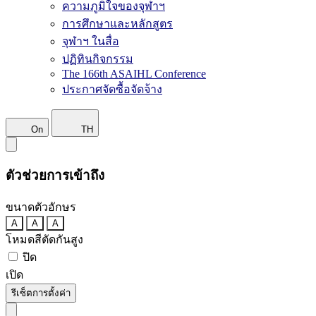
ความภูมิใจของจุฬาฯ
การศึกษาและหลักสูตร
จุฬาฯ ในสื่อ
ปฏิทินกิจกรรม
The 166th ASAIHL Conference
ประกาศจัดซื้อจัดจ้าง
On
TH
ตัวช่วยการเข้าถึง
ขนาดตัวอักษร
A
A
A
โหมดสีตัดกันสูง
ปิด
เปิด
รีเซ็ตการตั้งค่า