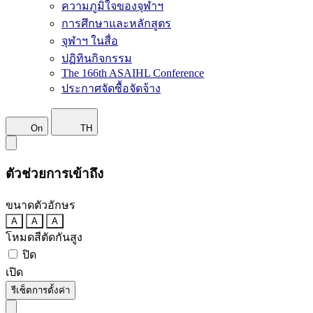
ความภูมิใจของจุฬาฯ
การศึกษาและหลักสูตร
จุฬาฯ ในสื่อ
ปฏิทินกิจกรรม
The 166th ASAIHL Conference
ประกาศจัดซื้อจัดจ้าง
On
TH
ตัวช่วยการเข้าถึง
ขนาดตัวอักษร
A
A
A
โหมดสีตัดกันสูง
ปิด
เปิด
รีเซ็ตการตั้งค่า