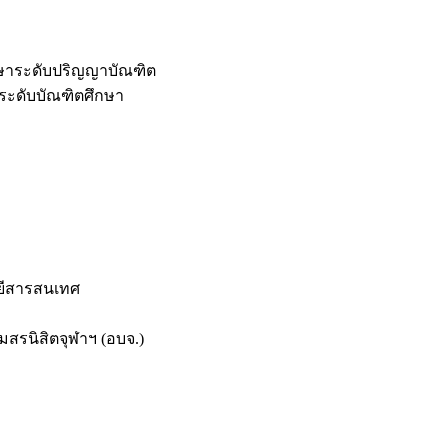
กษาระดับปริญญาบัณฑิต
ระดับบัณฑิตศึกษา
ยีสารสนเทศ
สรนิสิตจุฬาฯ (อบจ.)