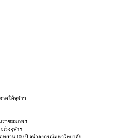
ะ
ิจาคให้จุฬาฯ
รมราชสมภพฯ
มะเร็งจุฬาฯ
ุทยาน 100 ปี จุฬาลงกรณ์มหาวิทยาลัย