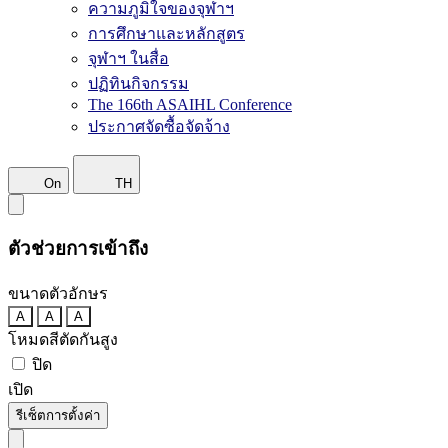
ความภูมิใจของจุฬาฯ
การศึกษาและหลักสูตร
จุฬาฯ ในสื่อ
ปฏิทินกิจกรรม
The 166th ASAIHL Conference
ประกาศจัดซื้อจัดจ้าง
On
TH
ตัวช่วยการเข้าถึง
ขนาดตัวอักษร
A
A
A
โหมดสีตัดกันสูง
ปิด
เปิด
รีเซ็ตการตั้งค่า