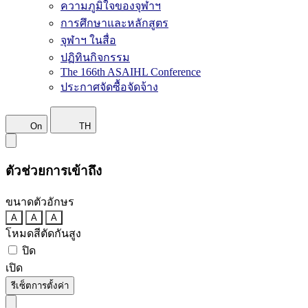
ความภูมิใจของจุฬาฯ
การศึกษาและหลักสูตร
จุฬาฯ ในสื่อ
ปฏิทินกิจกรรม
The 166th ASAIHL Conference
ประกาศจัดซื้อจัดจ้าง
On
TH
ตัวช่วยการเข้าถึง
ขนาดตัวอักษร
A
A
A
โหมดสีตัดกันสูง
ปิด
เปิด
รีเซ็ตการตั้งค่า