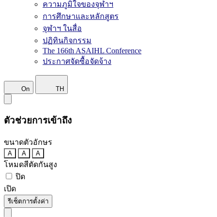
ความภูมิใจของจุฬาฯ
การศึกษาและหลักสูตร
จุฬาฯ ในสื่อ
ปฏิทินกิจกรรม
The 166th ASAIHL Conference
ประกาศจัดซื้อจัดจ้าง
On
TH
ตัวช่วยการเข้าถึง
ขนาดตัวอักษร
A
A
A
โหมดสีตัดกันสูง
ปิด
เปิด
รีเซ็ตการตั้งค่า