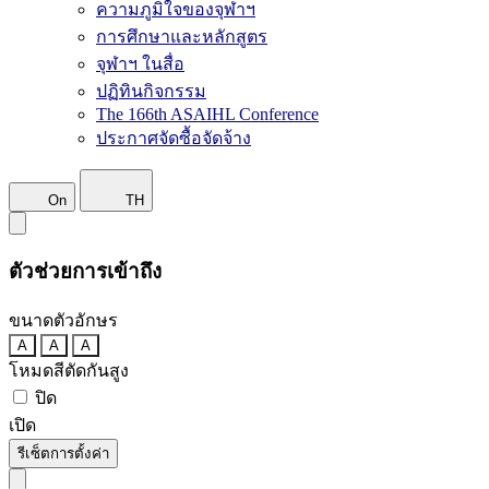
ความภูมิใจของจุฬาฯ
การศึกษาและหลักสูตร
จุฬาฯ ในสื่อ
ปฏิทินกิจกรรม
The 166th ASAIHL Conference
ประกาศจัดซื้อจัดจ้าง
On
TH
ตัวช่วยการเข้าถึง
ขนาดตัวอักษร
A
A
A
โหมดสีตัดกันสูง
ปิด
เปิด
รีเซ็ตการตั้งค่า