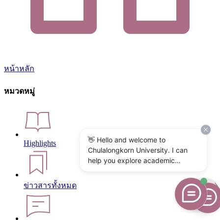
หน้าหลัก
หมวดหมู่
👋 Hello and welcome to
Highlights
Chulalongkorn University. I can
help you explore academic
programs, admissions, research,
campus life, and university
ข่าวสารทั้งหมด
services. What would you like to
know?