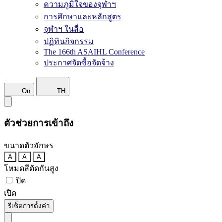
ความภูมิใจของจุฬาฯ
การศึกษาและหลักสูตร
จุฬาฯ ในสื่อ
ปฏิทินกิจกรรม
The 166th ASAIHL Conference
ประกาศจัดซื้อจัดจ้าง
On
TH
ตัวช่วยการเข้าถึง
ขนาดตัวอักษร
A
A
A
โหมดสีตัดกันสูง
ปิด
เปิด
รีเซ็ตการตั้งค่า