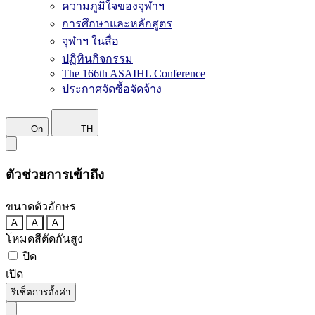
ความภูมิใจของจุฬาฯ
การศึกษาและหลักสูตร
จุฬาฯ ในสื่อ
ปฏิทินกิจกรรม
The 166th ASAIHL Conference
ประกาศจัดซื้อจัดจ้าง
On
TH
ตัวช่วยการเข้าถึง
ขนาดตัวอักษร
A
A
A
โหมดสีตัดกันสูง
ปิด
เปิด
รีเซ็ตการตั้งค่า