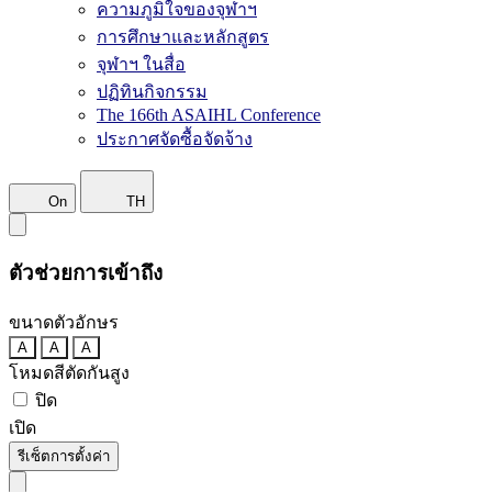
ความภูมิใจของจุฬาฯ
การศึกษาและหลักสูตร
จุฬาฯ ในสื่อ
ปฏิทินกิจกรรม
The 166th ASAIHL Conference
ประกาศจัดซื้อจัดจ้าง
On
TH
ตัวช่วยการเข้าถึง
ขนาดตัวอักษร
A
A
A
โหมดสีตัดกันสูง
ปิด
เปิด
รีเซ็ตการตั้งค่า