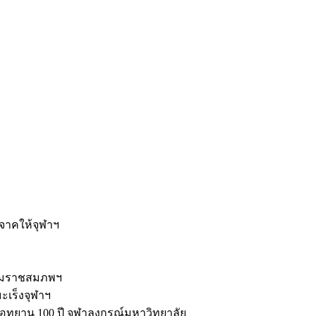
ะ
ิจาคให้จุฬาฯ
รมราชสมภพฯ
มะเร็งจุฬาฯ
ุทยาน 100 ปี จุฬาลงกรณ์มหาวิทยาลัย