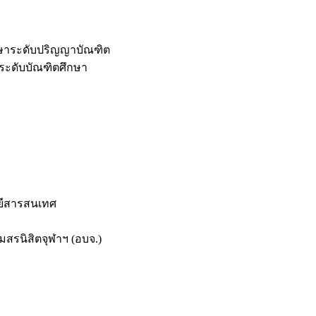
กษาระดับปริญญาบัณฑิต
ระดับบัณฑิตศึกษา
ยีสารสนเทศ
สรนิสิตจุฬาฯ (อบจ.)