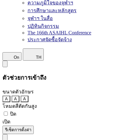
ความภูมิใจของจุฬาฯ
การศึกษาและหลักสูตร
จุฬาฯ ในสื่อ
ปฏิทินกิจกรรม
The 166th ASAIHL Conference
ประกาศจัดซื้อจัดจ้าง
On
TH
ตัวช่วยการเข้าถึง
ขนาดตัวอักษร
A
A
A
โหมดสีตัดกันสูง
ปิด
เปิด
รีเซ็ตการตั้งค่า