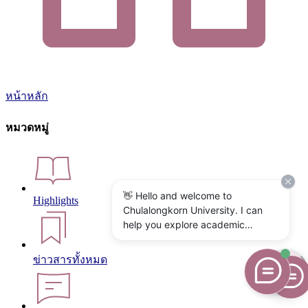
หน้าหลัก
หมวดหมู่
👋 Hello and welcome to
Highlights
Chulalongkorn University. I can
help you explore academic
programs, admissions, research,
campus life, and university
ข่าวสารทั้งหมด
services. What would you like to
know?