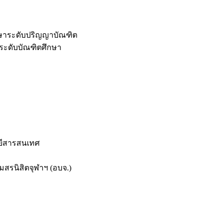
กษาระดับปริญญาบัณฑิต
ระดับบัณฑิตศึกษา
ยีสารสนเทศ
สรนิสิตจุฬาฯ (อบจ.)