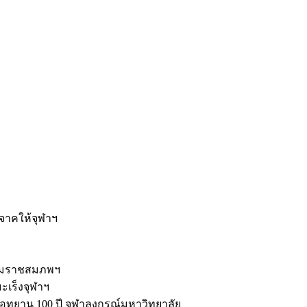
ะ
ิจาคให้จุฬาฯ
รมราชสมภพฯ
มะเร็งจุฬาฯ
ุทยาน 100 ปี จุฬาลงกรณ์มหาวิทยาลัย