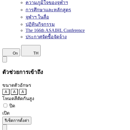
ความภูมิใจของจุฬาฯ
การศึกษาและหลักสูตร
จุฬาฯ ในสื่อ
ปฏิทินกิจกรรม
The 166th ASAIHL Conference
ประกาศจัดซื้อจัดจ้าง
On
TH
ตัวช่วยการเข้าถึง
ขนาดตัวอักษร
A
A
A
โหมดสีตัดกันสูง
ปิด
เปิด
รีเซ็ตการตั้งค่า