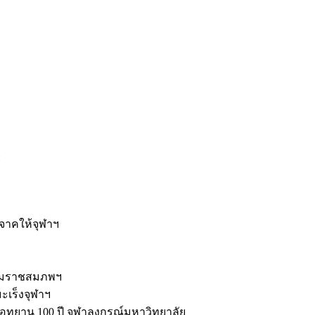
ะ
ิจาคให้จุฬาฯ
รมราชสมภพฯ
มะเร็งจุฬาฯ
ุทยาน 100 ปี จุฬาลงกรณ์มหาวิทยาลัย