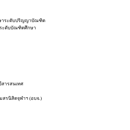
กษาระดับปริญญาบัณฑิต
ระดับบัณฑิตศึกษา
ยีสารสนเทศ
สรนิสิตจุฬาฯ (อบจ.)