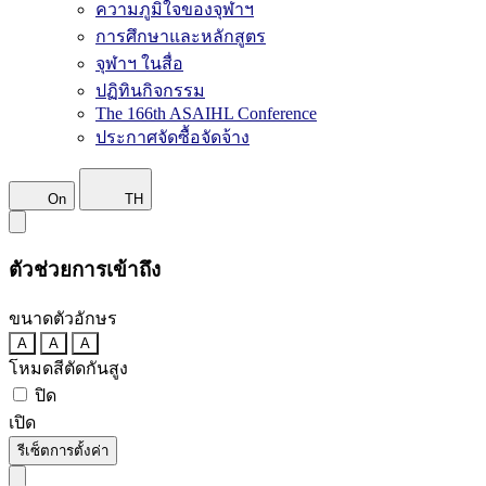
ความภูมิใจของจุฬาฯ
การศึกษาและหลักสูตร
จุฬาฯ ในสื่อ
ปฏิทินกิจกรรม
The 166th ASAIHL Conference
ประกาศจัดซื้อจัดจ้าง
On
TH
ตัวช่วยการเข้าถึง
ขนาดตัวอักษร
A
A
A
โหมดสีตัดกันสูง
ปิด
เปิด
รีเซ็ตการตั้งค่า