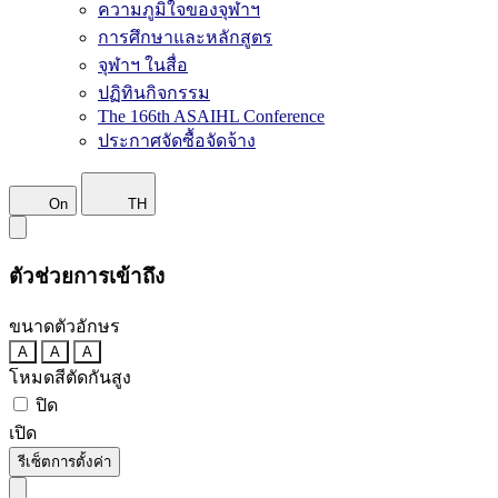
ความภูมิใจของจุฬาฯ
การศึกษาและหลักสูตร
จุฬาฯ ในสื่อ
ปฏิทินกิจกรรม
The 166th ASAIHL Conference
ประกาศจัดซื้อจัดจ้าง
On
TH
ตัวช่วยการเข้าถึง
ขนาดตัวอักษร
A
A
A
โหมดสีตัดกันสูง
ปิด
เปิด
รีเซ็ตการตั้งค่า