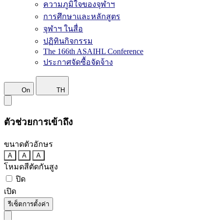
ความภูมิใจของจุฬาฯ
การศึกษาและหลักสูตร
จุฬาฯ ในสื่อ
ปฏิทินกิจกรรม
The 166th ASAIHL Conference
ประกาศจัดซื้อจัดจ้าง
On
TH
ตัวช่วยการเข้าถึง
ขนาดตัวอักษร
A
A
A
โหมดสีตัดกันสูง
ปิด
เปิด
รีเซ็ตการตั้งค่า