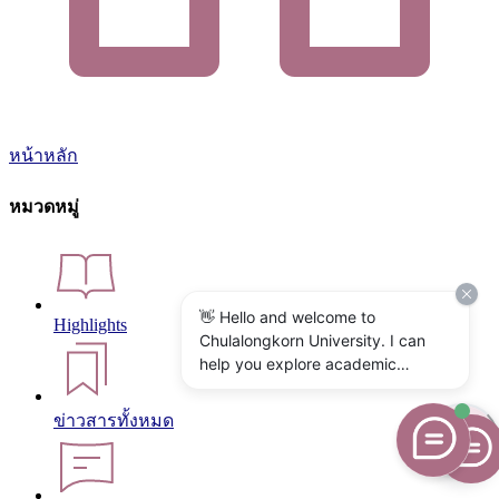
หน้าหลัก
หมวดหมู่
👋 Hello and welcome to
Highlights
Chulalongkorn University. I can
help you explore academic
programs, admissions, research,
campus life, and university
ข่าวสารทั้งหมด
services. What would you like to
know?