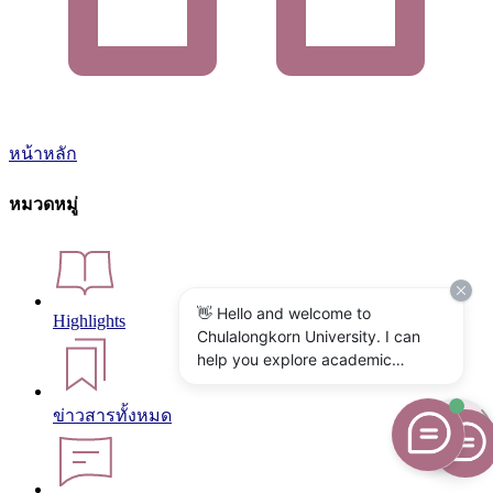
หน้าหลัก
หมวดหมู่
👋 Hello and welcome to
Highlights
Chulalongkorn University. I can
help you explore academic
programs, admissions, research,
campus life, and university
ข่าวสารทั้งหมด
services. What would you like to
know?