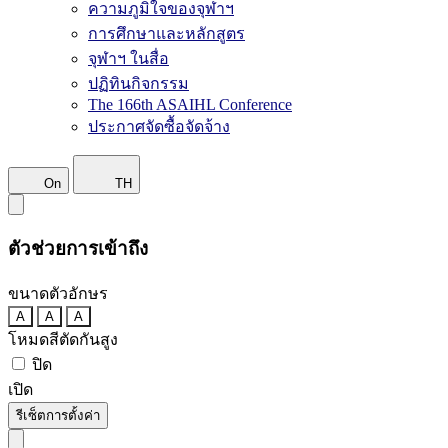
ความภูมิใจของจุฬาฯ
การศึกษาและหลักสูตร
จุฬาฯ ในสื่อ
ปฏิทินกิจกรรม
The 166th ASAIHL Conference
ประกาศจัดซื้อจัดจ้าง
On
TH
ตัวช่วยการเข้าถึง
ขนาดตัวอักษร
A
A
A
โหมดสีตัดกันสูง
ปิด
เปิด
รีเซ็ตการตั้งค่า