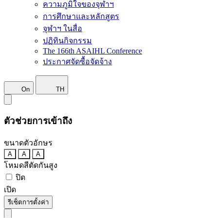
ความภูมิใจของจุฬาฯ
การศึกษาและหลักสูตร
จุฬาฯ ในสื่อ
ปฏิทินกิจกรรม
The 166th ASAIHL Conference
ประกาศจัดซื้อจัดจ้าง
On
TH
ตัวช่วยการเข้าถึง
ขนาดตัวอักษร
A
A
A
โหมดสีตัดกันสูง
ปิด
เปิด
รีเซ็ตการตั้งค่า