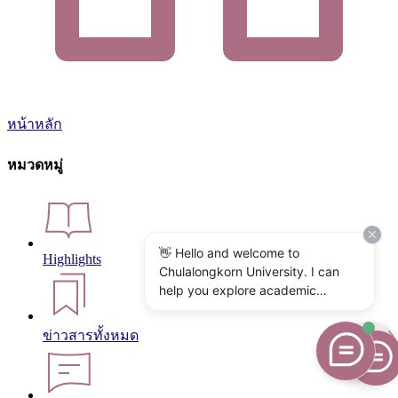
หน้าหลัก
หมวดหมู่
👋 Hello and welcome to
Highlights
Chulalongkorn University. I can
help you explore academic
programs, admissions, research,
campus life, and university
ข่าวสารทั้งหมด
services. What would you like to
know?