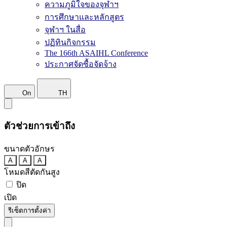
ความภูมิใจของจุฬาฯ
การศึกษาและหลักสูตร
จุฬาฯ ในสื่อ
ปฏิทินกิจกรรม
The 166th ASAIHL Conference
ประกาศจัดซื้อจัดจ้าง
On
TH
ตัวช่วยการเข้าถึง
ขนาดตัวอักษร
A
A
A
โหมดสีตัดกันสูง
ปิด
เปิด
รีเซ็ตการตั้งค่า