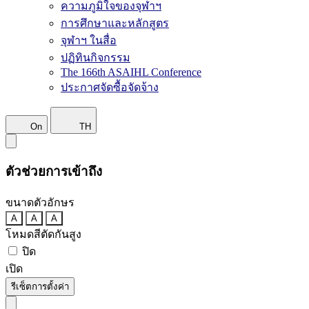
ความภูมิใจของจุฬาฯ
การศึกษาและหลักสูตร
จุฬาฯ ในสื่อ
ปฏิทินกิจกรรม
The 166th ASAIHL Conference
ประกาศจัดซื้อจัดจ้าง
On
TH
ตัวช่วยการเข้าถึง
ขนาดตัวอักษร
A
A
A
โหมดสีตัดกันสูง
ปิด
เปิด
รีเซ็ตการตั้งค่า