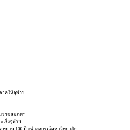
ะ
ิจาคให้จุฬาฯ
รมราชสมภพฯ
มะเร็งจุฬาฯ
ุทยาน 100 ปี จุฬาลงกรณ์มหาวิทยาลัย