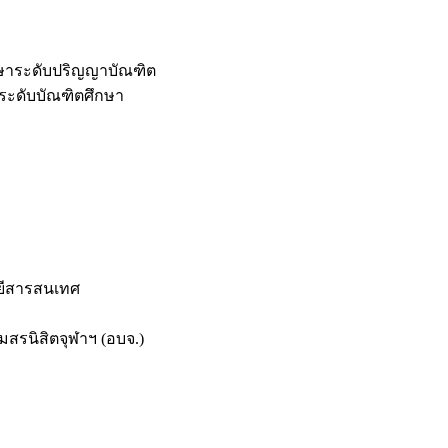
กษาระดับปริญญาบัณฑิต
ระดับบัณฑิตศึกษา
ยีสารสนเทศ
สรนิสิตจุฬาฯ (อบจ.)