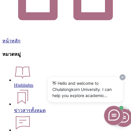
หน้าหลัก
หมวดหมู่
👋 Hello and welcome to
Highlights
Chulalongkorn University. I can
help you explore academic
programs, admissions, research,
campus life, and university
ข่าวสารทั้งหมด
services. What would you like to
know?