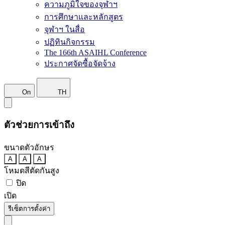
ความภูมิใจของจุฬาฯ
การศึกษาและหลักสูตร
จุฬาฯ ในสื่อ
ปฏิทินกิจกรรม
The 166th ASAIHL Conference
ประกาศจัดซื้อจัดจ้าง
On
TH
ตัวช่วยการเข้าถึง
ขนาดตัวอักษร
A
A
A
โหมดสีตัดกันสูง
ปิด
เปิด
รีเซ็ตการตั้งค่า