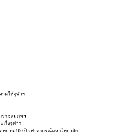
ะ
ิจาคให้จุฬาฯ
รมราชสมภพฯ
มะเร็งจุฬาฯ
ุทยาน 100 ปี จุฬาลงกรณ์มหาวิทยาลัย