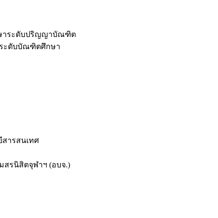
กษาระดับปริญญาบัณฑิต
ระดับบัณฑิตศึกษา
ยีสารสนเทศ
สรนิสิตจุฬาฯ (อบจ.)