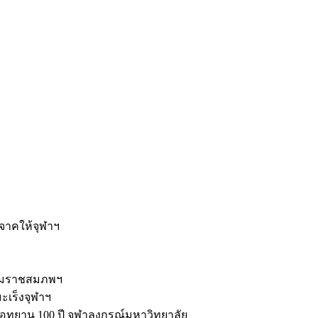
ะ
ิจาคให้จุฬาฯ
รมราชสมภพฯ
มะเร็งจุฬาฯ
ุทยาน 100 ปี จุฬาลงกรณ์มหาวิทยาลัย