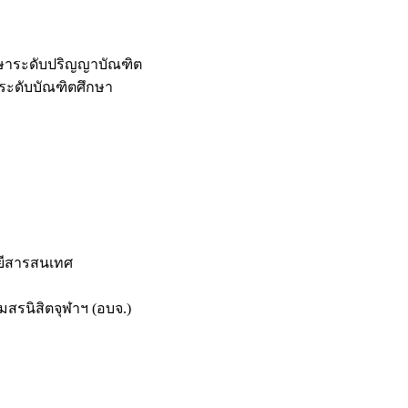
กษาระดับปริญญาบัณฑิต
ระดับบัณฑิตศึกษา
ยีสารสนเทศ
สรนิสิตจุฬาฯ (อบจ.)