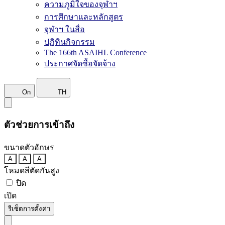
ความภูมิใจของจุฬาฯ
การศึกษาและหลักสูตร
จุฬาฯ ในสื่อ
ปฏิทินกิจกรรม
The 166th ASAIHL Conference
ประกาศจัดซื้อจัดจ้าง
On
TH
ตัวช่วยการเข้าถึง
ขนาดตัวอักษร
A
A
A
โหมดสีตัดกันสูง
ปิด
เปิด
รีเซ็ตการตั้งค่า