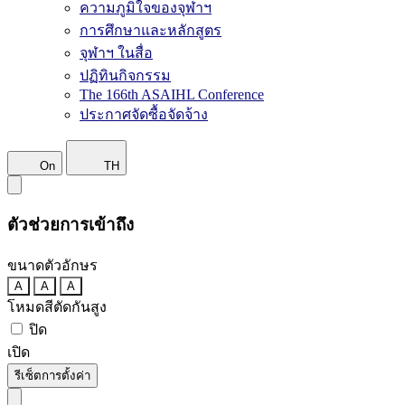
ความภูมิใจของจุฬาฯ
การศึกษาและหลักสูตร
จุฬาฯ ในสื่อ
ปฏิทินกิจกรรม
The 166th ASAIHL Conference
ประกาศจัดซื้อจัดจ้าง
On
TH
ตัวช่วยการเข้าถึง
ขนาดตัวอักษร
A
A
A
โหมดสีตัดกันสูง
ปิด
เปิด
รีเซ็ตการตั้งค่า