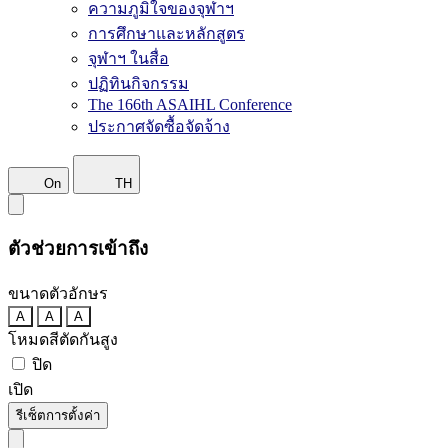
ความภูมิใจของจุฬาฯ
การศึกษาและหลักสูตร
จุฬาฯ ในสื่อ
ปฏิทินกิจกรรม
The 166th ASAIHL Conference
ประกาศจัดซื้อจัดจ้าง
On
TH
ตัวช่วยการเข้าถึง
ขนาดตัวอักษร
A
A
A
โหมดสีตัดกันสูง
ปิด
เปิด
รีเซ็ตการตั้งค่า