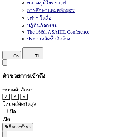
ความภูมิใจของจุฬาฯ
การศึกษาและหลักสูตร
จุฬาฯ ในสื่อ
ปฏิทินกิจกรรม
The 166th ASAIHL Conference
ประกาศจัดซื้อจัดจ้าง
On
TH
ตัวช่วยการเข้าถึง
ขนาดตัวอักษร
A
A
A
โหมดสีตัดกันสูง
ปิด
เปิด
รีเซ็ตการตั้งค่า