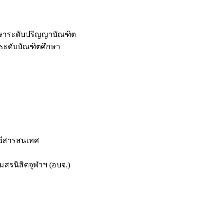
กษาระดับปริญญาบัณฑิต
ระดับบัณฑิตศึกษา
ยีสารสนเทศ
สรนิสิตจุฬาฯ (อบจ.)