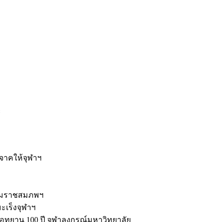
ะ
ิจาคให้จุฬาฯ
รมราชสมภพฯ
มะเร็งจุฬาฯ
ุทยาน 100 ปี จุฬาลงกรณ์มหาวิทยาลัย