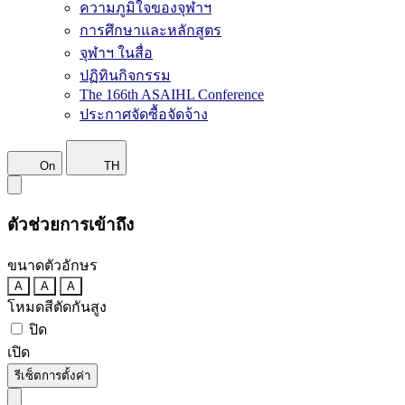
ความภูมิใจของจุฬาฯ
การศึกษาและหลักสูตร
จุฬาฯ ในสื่อ
ปฏิทินกิจกรรม
The 166th ASAIHL Conference
ประกาศจัดซื้อจัดจ้าง
On
TH
ตัวช่วยการเข้าถึง
ขนาดตัวอักษร
A
A
A
โหมดสีตัดกันสูง
ปิด
เปิด
รีเซ็ตการตั้งค่า