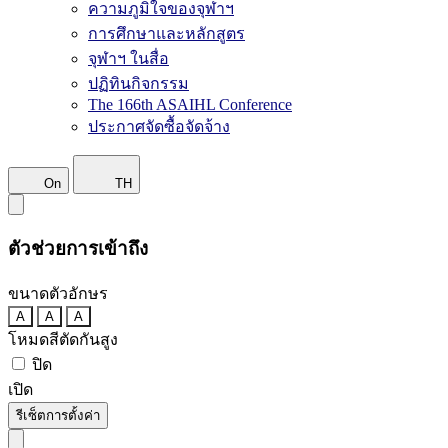
ความภูมิใจของจุฬาฯ
การศึกษาและหลักสูตร
จุฬาฯ ในสื่อ
ปฏิทินกิจกรรม
The 166th ASAIHL Conference
ประกาศจัดซื้อจัดจ้าง
On
TH
ตัวช่วยการเข้าถึง
ขนาดตัวอักษร
A
A
A
โหมดสีตัดกันสูง
ปิด
เปิด
รีเซ็ตการตั้งค่า