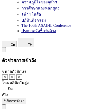
ความภูมิใจของจุฬาฯ
การศึกษาและหลักสูตร
จุฬาฯ ในสื่อ
ปฏิทินกิจกรรม
The 166th ASAIHL Conference
ประกาศจัดซื้อจัดจ้าง
On
TH
ตัวช่วยการเข้าถึง
ขนาดตัวอักษร
A
A
A
โหมดสีตัดกันสูง
ปิด
เปิด
รีเซ็ตการตั้งค่า