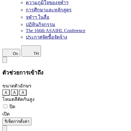
ความภูมิใจของจุฬาฯ
การศึกษาและหลักสูตร
จุฬาฯ ในสื่อ
ปฏิทินกิจกรรม
The 166th ASAIHL Conference
ประกาศจัดซื้อจัดจ้าง
On
TH
ตัวช่วยการเข้าถึง
ขนาดตัวอักษร
A
A
A
โหมดสีตัดกันสูง
ปิด
เปิด
รีเซ็ตการตั้งค่า